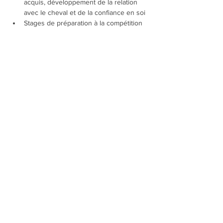
acquis, développement de la relation 
avec le cheval et de la confiance en soi​
Stages de préparation à la compétition
Afficher plus
RSVP
Partager cet événement
C
ontact pour le Manège de La Tour-de-Peilz, Kristel
Morand:
079 607 50 14