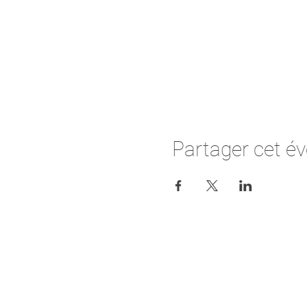
Partager cet é
C
o